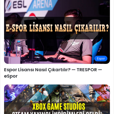
Espor
Espor Lisansı Nasıl Çıkartılır? — TRESPOR —
eSpor