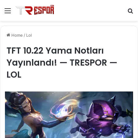
Menu
S
fo
Home
/
Lol
TFT 10.22 Yama Notları
Yayınlandı! — TRESPOR —
LOL