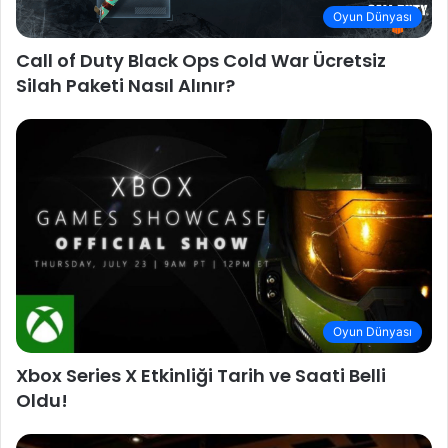
Oyun Dünyası
Call of Duty Black Ops Cold War Ücretsiz
Silah Paketi Nasıl Alınır?
Oyun Dünyası
Xbox Series X Etkinliği Tarih ve Saati Belli
Oldu!