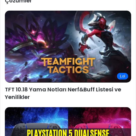
Çözümler
Lol
TFT 10.18 Yama Notları Nerf&Buff Listesi ve
Yenilikler