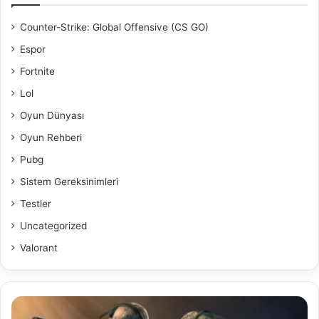
Counter-Strike: Global Offensive (CS GO)
Espor
Fortnite
Lol
Oyun Dünyası
Oyun Rehberi
Pubg
Sistem Gereksinimleri
Testler
Uncategorized
Valorant