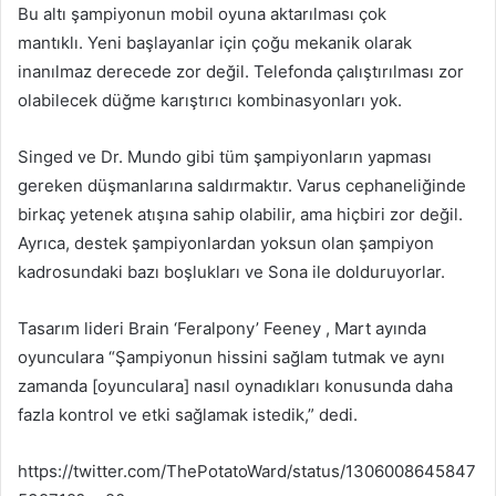
Bu altı şampiyonun mobil oyuna aktarılması çok
mantıklı. Yeni başlayanlar için çoğu mekanik olarak
inanılmaz derecede zor değil. Telefonda çalıştırılması zor
olabilecek düğme karıştırıcı kombinasyonları yok.
Singed ve Dr. Mundo gibi tüm şampiyonların yapması
gereken düşmanlarına saldırmaktır. Varus cephaneliğinde
birkaç yetenek atışına sahip olabilir, ama hiçbiri zor değil.
Ayrıca, destek şampiyonlardan yoksun olan şampiyon
kadrosundaki bazı boşlukları ve Sona ile dolduruyorlar.
Tasarım lideri Brain ‘Feralpony’ Feeney , Mart ayında
oyunculara “Şampiyonun hissini sağlam tutmak ve aynı
zamanda [oyunculara] nasıl oynadıkları konusunda daha
fazla kontrol ve etki sağlamak istedik,” dedi.
https://twitter.com/ThePotatoWard/status/1306008645847