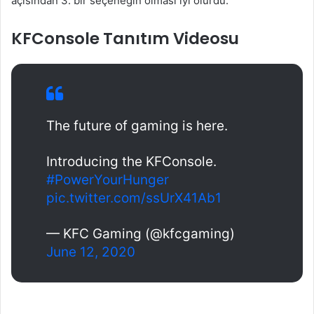
açısından 3. bir seçeneğin olması iyi olurdu.
KFConsole Tanıtım Videosu
The future of gaming is here.
Introducing the KFConsole.
#PowerYourHunger
pic.twitter.com/ssUrX41Ab1
— KFC Gaming (@kfcgaming)
June 12, 2020