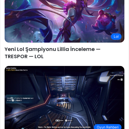
Lol
Yeni Lol Şampiyonu Lillia İnceleme —
TRESPOR — LOL
Oyun Rehberi