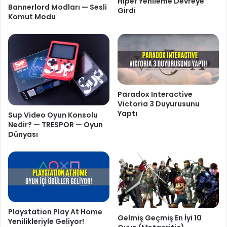
Hiper Yenileme Devreye
Bannerlord Modları — Sesli
Girdi
Komut Modu
Paradox Interactive
Victoria 3 Duyurusunu
Yaptı
Sup Video Oyun Konsolu
Nedir? — TRESPOR — Oyun
Dünyası
Playstation Play At Home
Gelmiş Geçmiş En İyi 10
Yenilikleriyle Geliyor!