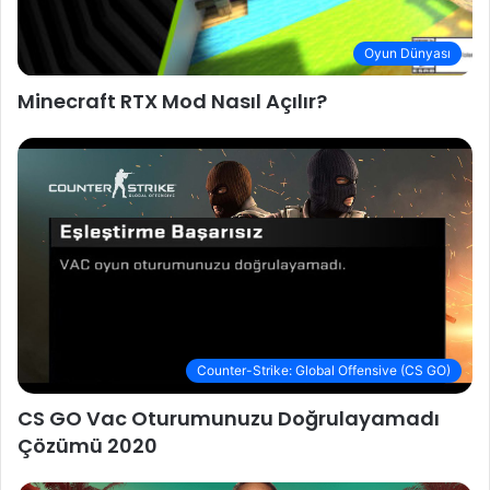
Oyun Dünyası
Minecraft RTX Mod Nasıl Açılır?
Counter-Strike: Global Offensive (CS GO)
CS GO Vac Oturumunuzu Doğrulayamadı
Çözümü 2020