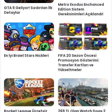
Metro Exodus Enchanced
GTA 6 Geliyor! Sızdırılan İlk
Edition Sistem
Detaylar
Gereksinimleri Açıklandı!
En İyi Brawl Stars Nickleri
FIFA 20 Sezon Öncesi
Promosyon Gösterimi:
Transfer Kartları ve
Yükseltmeler
Rocket League Ücretsiz
269 TL Olan Watch Dogs 2