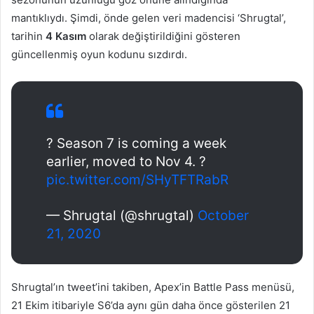
mantıklıydı. Şimdi, önde gelen veri madencisi ‘Shrugtal’,
tarihin
4 Kasım
olarak değiştirildiğini gösteren
güncellenmiş oyun kodunu sızdırdı.
? Season 7 is coming a week
earlier, moved to Nov 4. ?
pic.twitter.com/SHyTFTRabR
— Shrugtal (@shrugtal)
October
21, 2020
Shrugtal’ın tweet’ini takiben, Apex’in Battle Pass menüsü,
21 Ekim itibariyle S6’da aynı gün daha önce gösterilen 21