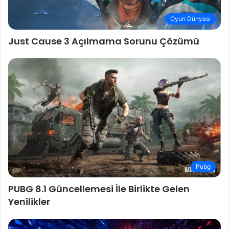
Oyun Dünyası
Just Cause 3 Açılmama Sorunu Çözümü
Pubg
PUBG 8.1 Güncellemesi İle Birlikte Gelen
Yenilikler