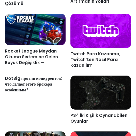
Artırmanın Yolları
Çözümü
Rocket League Meydan
Twitch Para Kazanma,
Okuma Sistemine Gelen
Twitch'ten Nasıl Para
Büyük Değişiklik —
Kazanılır?
DotBig против конкурентов:
что делает этого брокера
особенным?
PS4 İki Kişilik Oynanabilen
Oyunlar