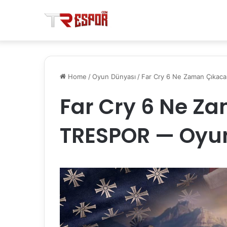
Home
/
Oyun Dünyası
/
Far Cry 6 Ne Zaman Çıka
Far Cry 6 Ne Z
TRESPOR — Oyu