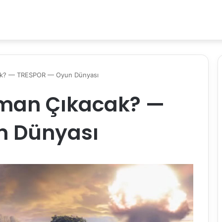
cak? — TRESPOR — Oyun Dünyası
aman Çıkacak? —
n Dünyası