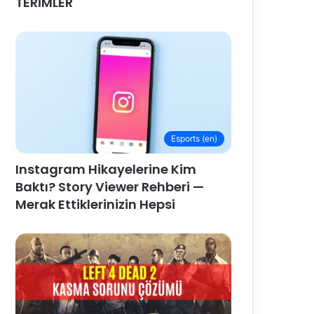
TERİMLER
Esports (en)
Instagram Hikayelerine Kim
Baktı? Story Viewer Rehberi —
Merak Ettiklerinizin Hepsi