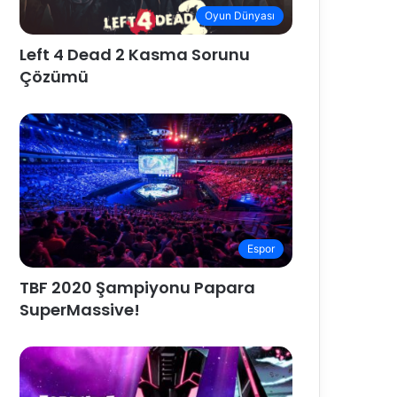
Oyun Dünyası
Left 4 Dead 2 Kasma Sorunu
Çözümü
Espor
TBF 2020 Şampiyonu Papara
SuperMassive!