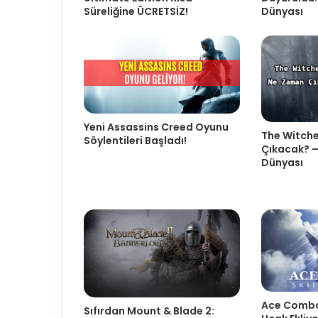
Süreliğine ÜCRETSİZ!
Dünyası
Yeni Assassins Creed Oyunu
The Witch
Söylentileri Başladı!
Çıkacak? 
Dünyası
Ace Combat
Sıfırdan Mount & Blade 2: