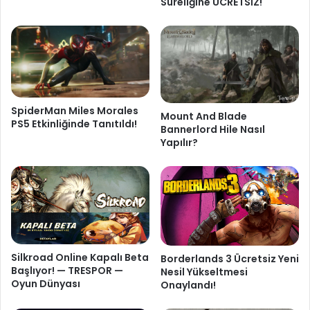
Süreliğine ÜCRETSİZ!
SpiderMan Miles Morales
Mount And Blade
PS5 Etkinliğinde Tanıtıldı!
Bannerlord Hile Nasıl
Yapılır?
Silkroad Online Kapalı Beta
Borderlands 3 Ücretsiz Yeni
Başlıyor! — TRESPOR —
Nesil Yükseltmesi
Oyun Dünyası
Onaylandı!