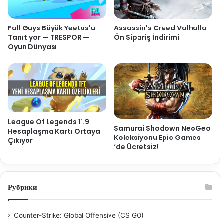
Fall Guys Büyük Yeetus'u
Assassin's Creed Valhalla
Tanıtıyor — TRESPOR —
Ön Sipariş İndirimi
Oyun Dünyası
League Of Legends 11.9
Samurai Shodown NeoGeo
Hesaplaşma Kartı Ortaya
Koleksiyonu Epic Games
Çıkıyor
‘de Ücretsiz!
Рубрики
Counter-Strike: Global Offensive (CS GO)