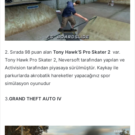
2. Sırada 98 puan alan
Tony Hawk’S Pro Skater 2
var.
Tony Hawk Pro Skater 2, Neversoft tarafından yapılan ve
Activision tarafından piyasaya sürülmüştür. Kaykay ile
parkurlarda akrobatik hareketler yapacağınız spor
simülasyon oyunudur
3.
GRAND THEFT AUTO IV