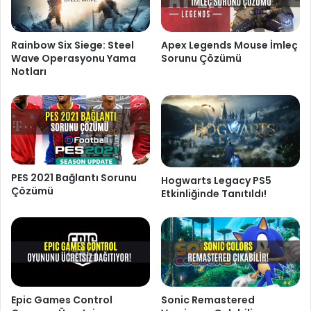
Rainbow Six Siege: Steel
Apex Legends Mouse İmleç
Wave Operasyonu Yama
Sorunu Çözümü
Notları
PES 2021 Bağlantı Sorunu
Hogwarts Legacy PS5
Çözümü
Etkinliğinde Tanıtıldı!
Epic Games Control
Sonic Remastered