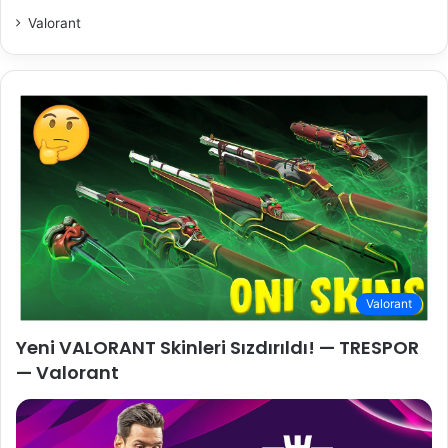
Valorant
Valorant
Yeni VALORANT Skinleri Sızdırıldı! — TRESPOR
— Valorant