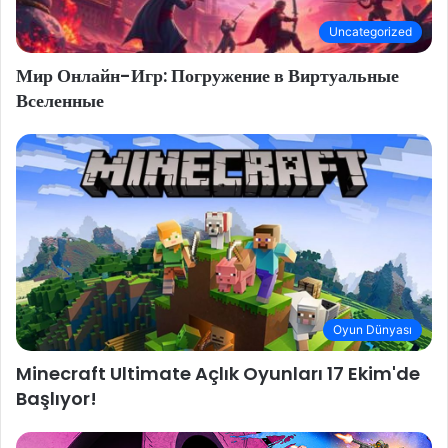
Uncategorized
Мир Онлайн-Игр: Погружение в Виртуальные
Вселенные
Oyun Dünyası
Minecraft Ultimate Açlık Oyunları 17 Ekim'de
Başlıyor!