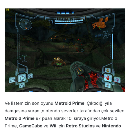
Ve listemizin son oyunu
Metroid Prime
. Çıktıdığı yıla
damgasına vuran ,nintendo severler tarafından çok sevilen
Metroid Prime
97 puan alarak 10. sıraya giriyor.Metroid
Prime,
GameCube
ve
Wii
için
Retro Studios
ve
Nintendo