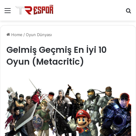
Menu
S
fo
Home
/
Oyun Dünyası
Gelmiş Geçmiş En İyi 10
Oyun (Metacritic)