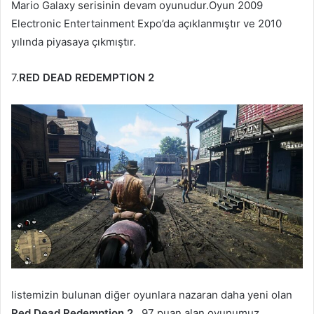
Mario Galaxy serisinin devam oyunudur.Oyun 2009
Electronic Entertainment Expo’da açıklanmıştır ve 2010
yılında piyasaya çıkmıştır.
7.
RED DEAD REDEMPTION 2
listemizin bulunan diğer oyunlara nazaran daha yeni olan
Red Dead Redemption 2
. 97 puan alan oyunumuz