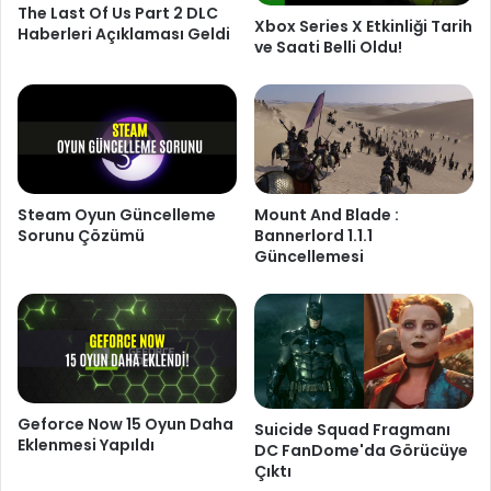
The Last Of Us Part 2 DLC
Xbox Series X Etkinliği Tarih
Haberleri Açıklaması Geldi
ve Saati Belli Oldu!
Steam Oyun Güncelleme
Mount And Blade :
Sorunu Çözümü
Bannerlord 1.1.1
Güncellemesi
Geforce Now 15 Oyun Daha
Suicide Squad Fragmanı
Eklenmesi Yapıldı
DC FanDome'da Görücüye
Çıktı