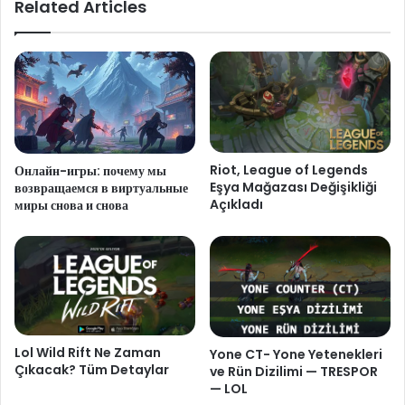
Related Articles
Riot, League of Legends
Онлайн-игры: почему мы
Eşya Mağazası Değişikliği
возвращаемся в виртуальные
Açıkladı
миры снова и снова
Lol Wild Rift Ne Zaman
Yone CT- Yone Yetenekleri
Çıkacak? Tüm Detaylar
ve Rün Dizilimi — TRESPOR
— LOL