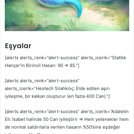
Eşyalar
[alerts alerts_renk=”alert-success” alerts_icerik=”Statikk
Hançer’in Birincil Hasarı: 90 ⇒ 85.”]
[alerts alerts_renk=”alert-success”
alerts_icerik=”Hextech Silahkılıç: Elde edilen aşırı
iyileşme, bir kalkan oluşturur (en fazla 400 Can).”]
[alerts alerts_renk=”alert-success” alerts_icerik=”Adaletin
Eli: İsabet halinde 50 Can iyileştirir ⇒ Hem yetenekler hem
de normal saldırılarla verilen hasarın %50’sine eşdeğer