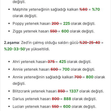
değişti.
Malphite yeteneğinin sağladığı kalkan
%60
=
%70
olarak değişti.
Poppy yetenek hasarı
200
=
225
olarak değişti.
Ziggs yetenek hasarı
550
=
600
olarak değişti.
2.aşama
: Zed’in çalmış olduğu saldırı gücü
%20-25-40
=
%20-33-50
‘ye yükseltildi.
Ahri yetenek hasarı
375
=
425
olarak değişti.
Annie yetenek hasarı
600
=
700
olarak değişti.
Annie yeteneğinin sağladığı kalkan
700
=
800
olarak
değişti.
Blitzcrank yetenek hasarı
850
=
1337
olarak değişti.
Darius yetenek hasarı
800
=
888
olarak değişti.
Lucian yetenek hasarı
550
=
600
olarak değişti.