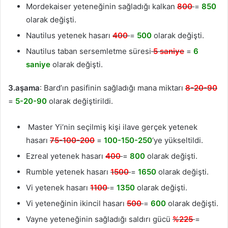
Mordekaiser yeteneğinin sağladığı kalkan
800
=
850
olarak değişti.
Nautilus yetenek hasarı
400
=
500
olarak değişti.
Nautilus taban sersemletme süresi
5 saniye
=
6
saniye
olarak değişti.
3.aşama
: Bard’ın pasifinin sağladığı mana miktarı
8-20-90
=
5-20-90
olarak değiştirildi.
Master Yi’nin seçilmiş kişi ilave gerçek yetenek
hasarı
75-100-200
=
100-150-250
‘ye yükseltildi.
Ezreal yetenek hasarı
400
=
800
olarak değişti.
Rumble yetenek hasarı
1500
=
1650
olarak değişti.
Vi yetenek hasarı
1100
=
1350
olarak değişti.
Vi yeteneğinin ikincil hasarı
500
=
600
olarak değişti.
Vayne yeteneğinin sağladığı saldırı gücü
%225
=