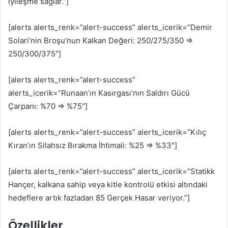
iyileşme sağlar.”]
[alerts alerts_renk=”alert-success” alerts_icerik=”Demir
Solari’nin Broşu’nun Kalkan Değeri: 250/275/350 ⇒
250/300/375″]
[alerts alerts_renk=”alert-success”
alerts_icerik=”Runaan’ın Kasırgası’nın Saldırı Gücü
Çarpanı: %70 ⇒ %75″]
[alerts alerts_renk=”alert-success” alerts_icerik=”Kılıç
Kıran’ın Silahsız Bırakma İhtimali: %25 ⇒ %33″]
[alerts alerts_renk=”alert-success” alerts_icerik=”Statikk
Hançer, kalkana sahip veya kitle kontrolü etkisi altındaki
hedeflere artık fazladan 85 Gerçek Hasar veriyor.”]
Özellikler