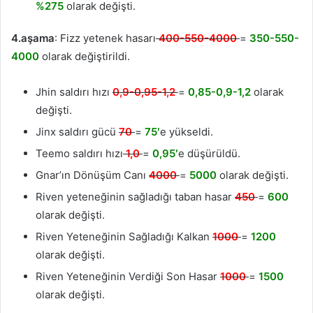
%275
olarak değişti.
4.aşama
: Fizz yetenek hasarı
400-550-4000
=
350-550-
4000
olarak değiştirildi.
Jhin saldırı hızı
0,9-0,95-1,2
=
0,85-0,9-1,2
olarak
değişti.
Jinx saldırı gücü
70
=
75′
e yükseldi.
Teemo saldırı hızı
1,0
=
0,95′
e düşürüldü.
Gnar’ın Dönüşüm Canı
4000
=
5000
olarak değişti.
Riven yeteneğinin sağladığı taban hasar
450
=
600
olarak değişti.
Riven Yeteneğinin Sağladığı Kalkan
1000
=
1200
olarak değişti.
Riven Yeteneğinin Verdiği Son Hasar
1000
=
1500
olarak değişti.