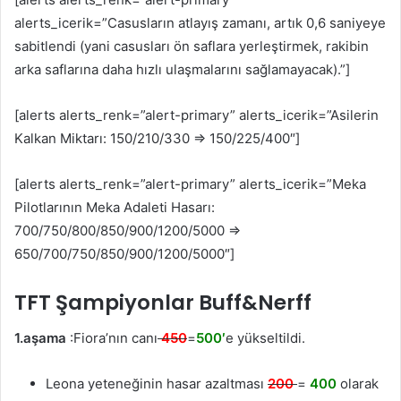
alerts_icerik=”Casusların atlayış zamanı, artık 0,6 saniyeye
sabitlendi (yani casusları ön saflara yerleştirmek, rakibin
arka saflarına daha hızlı ulaşmalarını sağlamayacak).”]
[alerts alerts_renk=”alert-primary” alerts_icerik=”Asilerin
Kalkan Miktarı: 150/210/330 ⇒ 150/225/400″]
[alerts alerts_renk=”alert-primary” alerts_icerik=”Meka
Pilotlarının Meka Adaleti Hasarı:
700/750/800/850/900/1200/5000 ⇒
650/700/750/850/900/1200/5000″]
TFT Şampiyonlar Buff&Nerff
1.aşama
:Fiora’nın canı
450
=
500′
e yükseltildi.
Leona yeteneğinin hasar azaltması
200
=
400
olarak