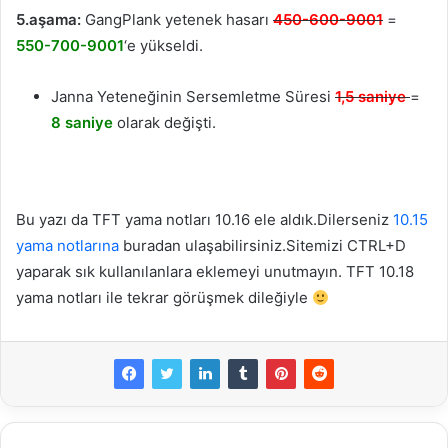
5.aşama:
GangPlank yetenek hasarı
450-600-9001
=
550-700-9001
‘e yükseldi.
Janna Yeteneğinin Sersemletme Süresi
1,5 saniye
=
8 saniye
olarak değişti.
Bu yazı da TFT yama notları 10.16 ele aldık.Dilerseniz
10.15
yama notlarına
buradan ulaşabilirsiniz.Sitemizi CTRL+D
yaparak sık kullanılanlara eklemeyi unutmayın. TFT 10.18
yama notları ile tekrar görüşmek dileğiyle