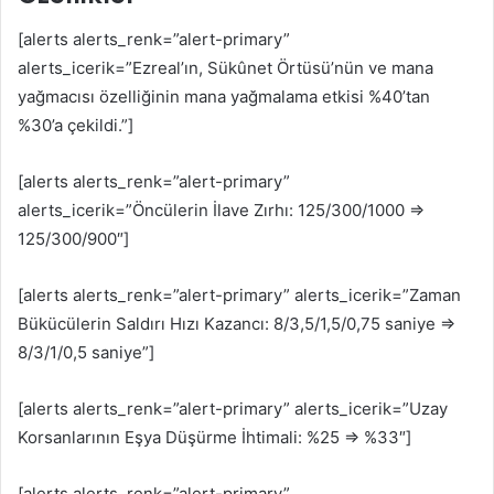
[alerts alerts_renk=”alert-primary”
alerts_icerik=”Ezreal’ın, Sükûnet Örtüsü’nün ve mana
yağmacısı özelliğinin mana yağmalama etkisi %40’tan
%30’a çekildi.”]
[alerts alerts_renk=”alert-primary”
alerts_icerik=”Öncülerin İlave Zırhı: 125/300/1000 ⇒
125/300/900″]
[alerts alerts_renk=”alert-primary” alerts_icerik=”Zaman
Bükücülerin Saldırı Hızı Kazancı: 8/3,5/1,5/0,75 saniye ⇒
8/3/1/0,5 saniye”]
[alerts alerts_renk=”alert-primary” alerts_icerik=”Uzay
Korsanlarının Eşya Düşürme İhtimali: %25 ⇒ %33″]
[alerts alerts_renk=”alert-primary”