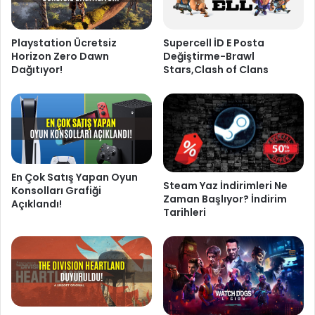
Playstation Ücretsiz
Supercell İD E Posta
Horizon Zero Dawn
Değiştirme-Brawl
Dağıtıyor!
Stars,Clash of Clans
En Çok Satış Yapan Oyun
Steam Yaz İndirimleri Ne
Konsolları Grafiği
Zaman Başlıyor? İndirim
Açıklandı!
Tarihleri