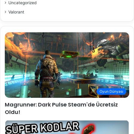
Uncategorized
Valorant
Oyun Dünyası
Magrunner: Dark Pulse Steam'de Ücretsiz
Oldu!