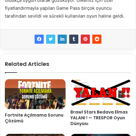
oldukça uygun olarak gözüküyor. Ülkemiz için özel
fiyatlandırmayla yapılan Game Pass birçok oyuncu
tarafından sevildi ve sürekli kullanılan oyun haline geldi.
Related Articles
Brawl Stars Bedava Elmas
Fortnite Açılmama Sorunu
YALANI ! — TRESPOR Oyun
Çözümü
Dünyası