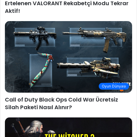
Ertelenen VALORANT Rekabetçi Modu Tekrar
Aktif!
Oyun Dünyası
Call of Duty Black Ops Cold War Ücretsiz
Silah Paketi Nasıl Alınır?