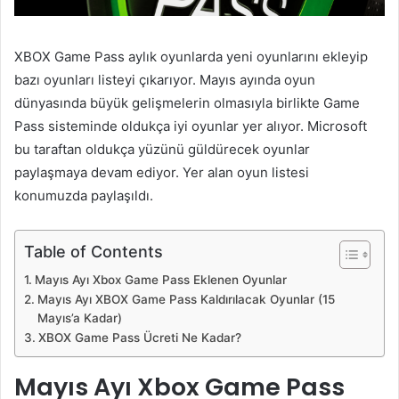
XBOX Game Pass aylık oyunlarda yeni oyunlarını ekleyip
bazı oyunları listeyi çıkarıyor. Mayıs ayında oyun
dünyasında büyük gelişmelerin olmasıyla birlikte Game
Pass sisteminde oldukça iyi oyunlar yer alıyor. Microsoft
bu taraftan oldukça yüzünü güldürecek oyunlar
paylaşmaya devam ediyor. Yer alan oyun listesi
konumuzda paylaşıldı.
Table of Contents
Mayıs Ayı Xbox Game Pass Eklenen Oyunlar
Mayıs Ayı XBOX Game Pass Kaldırılacak Oyunlar (15
Mayıs’a Kadar)
XBOX Game Pass Ücreti Ne Kadar?
Mayıs Ayı Xbox Game Pass