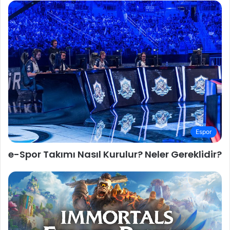
Espor
e-Spor Takımı Nasıl Kurulur? Neler Gereklidir?