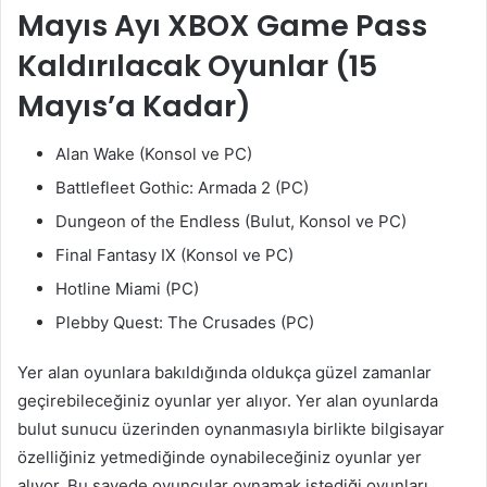
Mayıs Ayı XBOX Game Pass
Kaldırılacak Oyunlar (15
Mayıs’a Kadar)
Alan Wake (Konsol ve PC)
Battlefleet Gothic: Armada 2 (PC)
Dungeon of the Endless (Bulut, Konsol ve PC)
Final Fantasy IX (Konsol ve PC)
Hotline Miami (PC)
Plebby Quest: The Crusades (PC)
Yer alan oyunlara bakıldığında oldukça güzel zamanlar
geçirebileceğiniz oyunlar yer alıyor. Yer alan oyunlarda
bulut sunucu üzerinden oynanmasıyla birlikte bilgisayar
özelliğiniz yetmediğinde oynabileceğiniz oyunlar yer
alıyor. Bu sayede oyuncular oynamak istediği oyunları