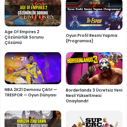
Age Of Empires 2
Oyun Profil Resmi Yapma
Çözünürlük Sorunu
(Programsız)
Çözümü
NBA 2K21 Demosu Çıktı! —
Borderlands 3 Ücretsiz Yeni
TRESPOR — Oyun Dünyası
Nesil Yükseltmesi
Onaylandı!