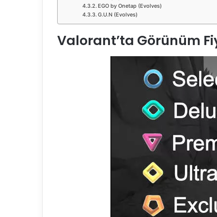
EGO by Onetap (Evolves)
G.U.N (Evolves)
Valorant’ta Görünüm Fi