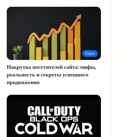
Espor
Накрутка посетителей сайта: мифы,
реальность и секреты успешного
продвижения